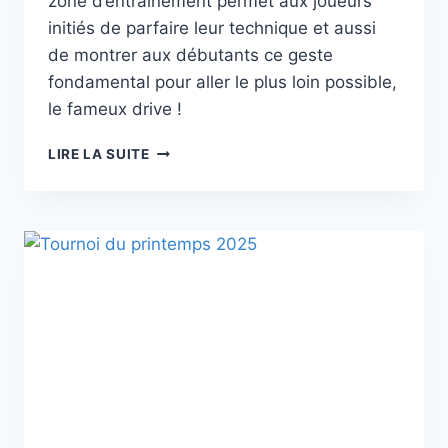
zone d’entraînement permet aux joueurs
initiés de parfaire leur technique et aussi
de montrer aux débutants ce geste
fondamental pour aller le plus loin possible,
le fameux drive !
LE
LIRE LA SUITE
PARCOURS
DE
DISC-
GOLF
DU
DOMAINE
S’ÉQUIPE
D’UNE
ZONE
DE
TRAINING
POUR
LE
DRIVE