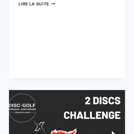
LA
LIRE LA SUITE
NEWS-
LETTER
N°5
EST
ARRIVÉE
ET
VOUS
FAIT
DÉCOUVRIR
LE
NOUVEAU
LOGO
DU
DOMAINE
!