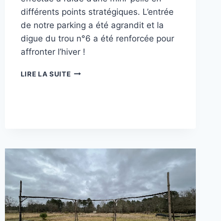
différents points stratégiques. L’entrée
de notre parking a été agrandit et la
digue du trou n°6 a été renforcée pour
affronter l’hiver !
LE
LIRE LA SUITE
PARCOURS
DE
DISC-
GOLF
S’AMÉLIORE
ENCORE
ET
TOUJOURS
!