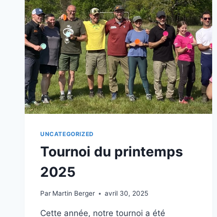
AMÉLIORATIONS
POUR
L’AVENIR,
DES
ENSEIGNEMENTS
INTÉRESSANTS
ET
CONSTRUCTIFS
!
UNCATEGORIZED
Tournoi du printemps
2025
Par
Martin Berger
avril 30, 2025
Cette année, notre tournoi a été