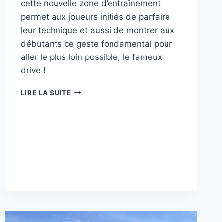
cette nouvelle zone d’entraînement
permet aux joueurs initiés de parfaire
leur technique et aussi de montrer aux
débutants ce geste fondamental pour
aller le plus loin possible, le fameux
drive !
LE
LIRE LA SUITE
PARCOURS
DE
DISC-
GOLF
DU
DOMAINE
S’ÉQUIPE
D’UNE
ZONE
DE
TRAINING
POUR