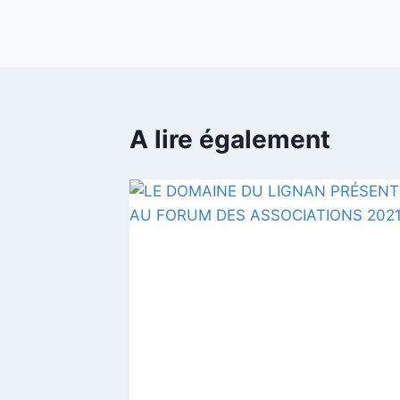
de
l’article
A lire également